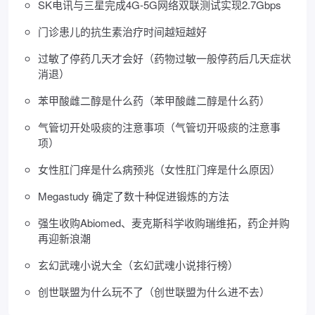
SK电讯与三星完成4G-5G网络双联测试实现2.7Gbps
门诊患儿的抗生素治疗时间越短越好
过敏了停药几天才会好（药物过敏一般停药后几天症状
消退）
苯甲酸雌二醇是什么药（苯甲酸雌二醇是什么药）
气管切开处吸痰的注意事项（气管切开吸痰的注意事
项）
女性肛门痒是什么病预兆（女性肛门痒是什么原因）
Megastudy 确定了数十种促进锻炼的方法
强生收购Abiomed、麦克斯科学收购瑞维拓，药企并购
再迎新浪潮
玄幻武魂小说大全（玄幻武魂小说排行榜）
创世联盟为什么玩不了（创世联盟为什么进不去）