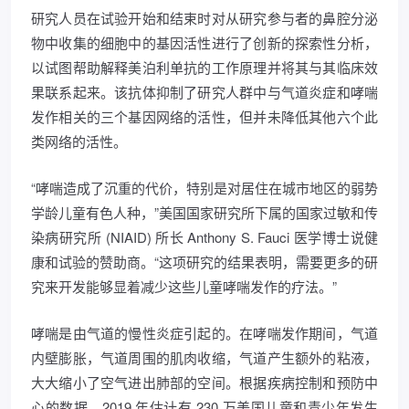
研究人员在试验开始和结束时对从研究参与者的鼻腔分泌
物中收集的细胞中的基因活性进行了创新的探索性分析，
以试图帮助解释美泊利单抗的工作原理并将其与其临床效
果联系起来。该抗体抑制了研究人群中与气道炎症和哮喘
发作相关的三个基因网络的活性，但并未降低其他六个此
类网络的活性。
“哮喘造成了沉重的代价，特别是对居住在城市地区的弱势
学龄儿童有色人种，”美国国家研究所下属的国家过敏和传
染病研究所 (NIAID) 所长 Anthony S. Fauci 医学博士说健
康和试验的赞助商。“这项研究的结果表明，需要更多的研
究来开发能够显着减少这些儿童哮喘发作的疗法。”
哮喘是由气道的慢性炎症引起的。在哮喘发作期间，气道
内壁膨胀，气道周围的肌肉收缩，气道产生额外的粘液，
大大缩小了空气进出肺部的空间。根据疾病控制和预防中
心的数据，2019 年估计有 230 万美国儿童和青少年发生