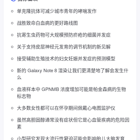
单克隆抗体可减少城市青年的哮喘发作
战胜致命白血病的更好路线图
抗寄生虫药物可大规模预防疥疮的细菌并发症
关于支持皮层神经元发育的调节机制的新见解
接受辅助生殖技术的妇女妊娠并发症的预测模型
新的 Galaxy Note 8 渲染让我们更清楚地了解会发生什
么
血液样本中 GPNMB 浓度增加可能是帕金森病的生物
标志物
大多数女性都可以在怀孕期间佩戴心电图监护仪
虽然高胆固醇通常没有症状但它是心血管疾病的危险因
素
小型研究发现大流行性窘迫可能会影响胎儿大脑发育