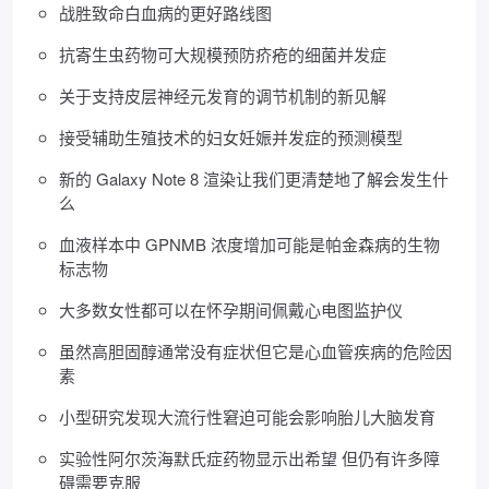
战胜致命白血病的更好路线图
抗寄生虫药物可大规模预防疥疮的细菌并发症
关于支持皮层神经元发育的调节机制的新见解
接受辅助生殖技术的妇女妊娠并发症的预测模型
新的 Galaxy Note 8 渲染让我们更清楚地了解会发生什
么
血液样本中 GPNMB 浓度增加可能是帕金森病的生物
标志物
大多数女性都可以在怀孕期间佩戴心电图监护仪
虽然高胆固醇通常没有症状但它是心血管疾病的危险因
素
小型研究发现大流行性窘迫可能会影响胎儿大脑发育
实验性阿尔茨海默氏症药物显示出希望 但仍有许多障
碍需要克服