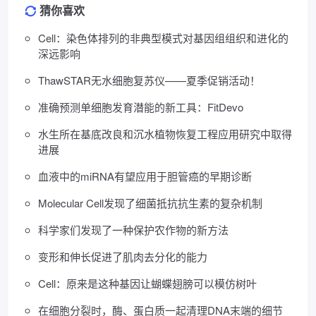
猜你喜欢
Cell：染色体排列的非典型模式对基因组组织和进化的
深远影响
ThawSTAR无水细胞复苏仪——夏季促销活动！
准确预测单细胞发育潜能的新工具：FitDevo
水生所在基底改良和沉水植物恢复工程应用研究中取得
进展
血液中的miRNA有望应用于胆管癌的早期诊断
Molecular Cell发现了细菌抵抗抗生素的复杂机制
科学家们发现了一种保护农作物的新方法
变形和伸长促进了肌肉去分化的能力
Cell：原来是这种基因让蝴蝶翅膀可以模仿树叶
在细胞分裂时，酶、蛋白质一起清理DNA末端的细节