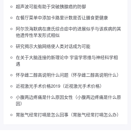
超声波可能有助于突破胰腺癌的防御
在餐厅菜单中添加卡路里计数是否让膳食更健康
阿尔茨海默病在唐氏综合症中的进展似乎与该疾病的其
他遗传性早发形式相似
研究揭示大脑网络使人类对话成为可能
在关于大脑连接的新理论中 宇宙学思维与神经科学相
遇
怀孕雌二醇高说明什么问题（怀孕雌二醇高说明什么）
近视激光手术价格2019（近视激光手术价格）
小腹两边疼痛是什么原因女性（小腹两边疼痛是什么原
因）
胃胀气经常打嗝是怎么回事（胃胀气经常打嗝怎么办）