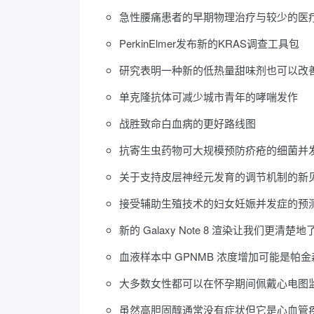
急性腰痛患者的早期物理治疗与较少的医
PerkinElmer发布新的KRAS调查工具包
研究表明一种新的低热量甜味剂也可以改
单克隆抗体可减少城市青年的哮喘发作
战胜致命白血病的更好路线图
抗寄生虫药物可大规模预防疥疮的细菌并
关于支持皮层神经元发育的调节机制的新
接受辅助生殖技术的妇女妊娠并发症的预
新的 Galaxy Note 8 渲染让我们更清
血液样本中 GPNMB 浓度增加可能是帕
大多数女性都可以在怀孕期间佩戴心电图
虽然高胆固醇通常没有症状但它是心血管