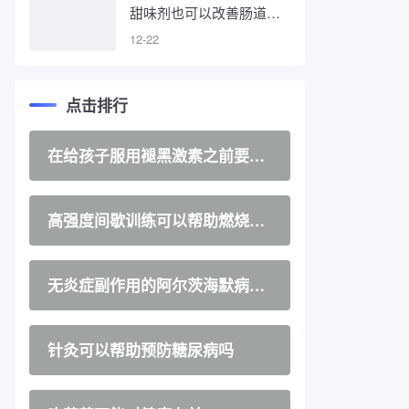
甜味剂也可以改善肠道健
康
12-22
点击排行
在给孩子服用褪黑激素之前要知
道什么
高强度间歇训练可以帮助燃烧更
多脂肪
无炎症副作用的阿尔茨海默病新
治疗药物
针灸可以帮助预防糖尿病吗