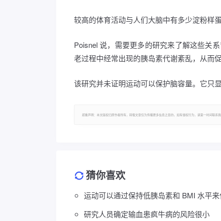
较高的体育活动与人们大脑中有多少淀粉样
Poisnel 说，需要更多的研究来了解这些
老过程中经常出现的胰岛素代谢紊乱，从而促进大脑
该研究并未证明运动可以保护脑容量。它只
郑重声明：本文版权归原作者所有，转载文章仅为传播更多信息之目的，如有侵权行为，请第一时间联系我
猜你喜欢
运动可以通过保持低胰岛素和 BMI 水平
研究人员确定输血患疯牛病的风险很小