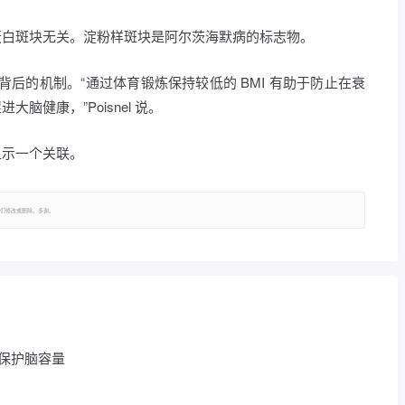
蛋白斑块无关。淀粉样斑块是阿尔茨海默病的标志物。
关系背后的机制。“通过体育锻炼保持较低的 BMI 有助于防止在衰
健康，”Poisnel 说。
显示一个关联。
们修改或删除，多谢。
来保护脑容量