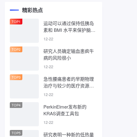
精彩热点
TOP1
运动可以通过保持低胰岛
素和 BMI 水平来保护脑容
量
12-22
TOP2
研究人员确定输血患疯牛
病的风险很小
12-22
TOP3
急性腰痛患者的早期物理
治疗与较少的医疗资源使
用相关
12-22
TOP4
PerkinElmer发布新的
KRAS调查工具包
12-22
TOP5
研究表明一种新的低热量