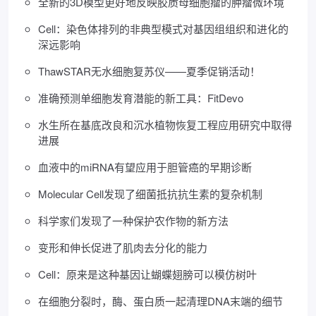
全新的3D模型更好地反映胶质母细胞瘤的肿瘤微环境
Cell：染色体排列的非典型模式对基因组组织和进化的
深远影响
ThawSTAR无水细胞复苏仪——夏季促销活动！
准确预测单细胞发育潜能的新工具：FitDevo
水生所在基底改良和沉水植物恢复工程应用研究中取得
进展
血液中的miRNA有望应用于胆管癌的早期诊断
Molecular Cell发现了细菌抵抗抗生素的复杂机制
科学家们发现了一种保护农作物的新方法
变形和伸长促进了肌肉去分化的能力
Cell：原来是这种基因让蝴蝶翅膀可以模仿树叶
在细胞分裂时，酶、蛋白质一起清理DNA末端的细节