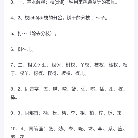
3、一、基本解释：杈[chā]一种用来挑柴草等的农具。
4、2、杈[chà]树枝的分岔，树干的分枝 ：～子。
5、打～（除去分枝）。
6、树～儿。
7、二、相关词汇：组词：树杈、丫杈、枝杈、桠杈、杈
子、杈丫、枒杈、杈枒、槎杈、杈儿。
8、2、同音字：差、嗏、喳、疀、偛、嚓、插、臿、扠、
揷。
9、3、同部首：栖、模、樗、李、相、柏、梓、栎、束。
10、4、同笔画：张、劲、岑、吮、坊、李、系、应、
芮、花。