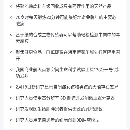
将聚乙烯废料升级回收成具有药理作用的天然产品
70岁时每天锻炼20分钟可能最好地避免晚年的主要心
脏病
基于纸的合成生物传感器可以帮助轻松检测牛肉中的毒
素腐胺
聚焦健康食品，FHE即将在海南博鳌乐城先行区隆重召
开
我国商业航天首颗空间生命科学试验卫星“火炬一号”成
功发射
2月18日新研究显示自闭症女孩和男孩的大脑存在差异
研究人员使用高分辨率 3D 制造开发测微血浆分离器
研究发现医生给肥胖患者提供无效的减肥建议
研究人员用来自患者的细胞创建3D肿瘤模型