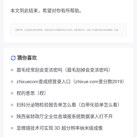
本文到此结束，希望对你有所帮助。
郑重声明：本文版权归原作者所有，转载文章仅为传播更多信息之目的，如有侵权行为，请第一时间联系我们修改或删除，多谢。
猜你喜欢
眉毛经常刮会变浓密吗（眉毛刮掉会变浓密吗）
zhixuecom查成绩登录入口（zhixue com查分数2019）
杈的意思（杈）
妇科分泌物检验报告单怎么看（白带化验单怎么看）
陕西省财政厅企业信息填报系统数据录入打不开
显微镜技术可实现 3D 超分辨率纳米级成像