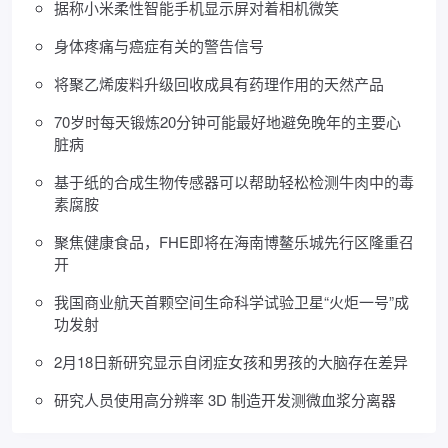
据称小米柔性智能手机显示屏对着相机微笑
身体疼痛与癌症有关的警告信号
将聚乙烯废料升级回收成具有药理作用的天然产品
70岁时每天锻炼20分钟可能最好地避免晚年的主要心
脏病
基于纸的合成生物传感器可以帮助轻松检测牛肉中的毒
素腐胺
聚焦健康食品，FHE即将在海南博鳌乐城先行区隆重召
开
我国商业航天首颗空间生命科学试验卫星“火炬一号”成
功发射
2月18日新研究显示自闭症女孩和男孩的大脑存在差异
研究人员使用高分辨率 3D 制造开发测微血浆分离器