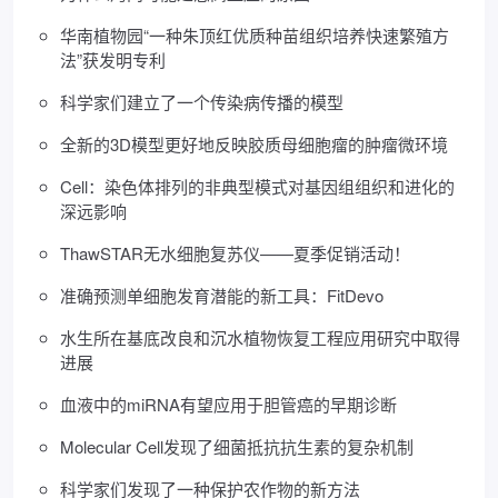
华南植物园“一种朱顶红优质种苗组织培养快速繁殖方
法”获发明专利
科学家们建立了一个传染病传播的模型
全新的3D模型更好地反映胶质母细胞瘤的肿瘤微环境
Cell：染色体排列的非典型模式对基因组组织和进化的
深远影响
ThawSTAR无水细胞复苏仪——夏季促销活动！
准确预测单细胞发育潜能的新工具：FitDevo
水生所在基底改良和沉水植物恢复工程应用研究中取得
进展
血液中的miRNA有望应用于胆管癌的早期诊断
Molecular Cell发现了细菌抵抗抗生素的复杂机制
科学家们发现了一种保护农作物的新方法